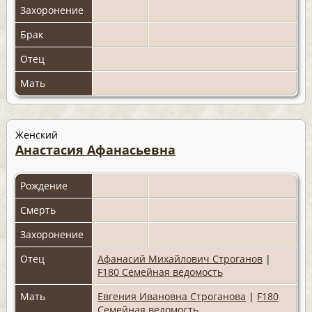
Захоронение
Брак
Отец
Мать
Женский
Анастасия Афанасьевна
Рождение
Смерть
Захоронение
Отец
Афанасий Михайлович Строганов
|
F180 Семейная ведомость
Мать
Евгения Ивановна Строганова
|
F180
Семейная ведомость